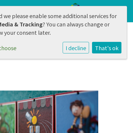
d we please enable some additional services for
AVG & Privacy
Media & Tracking
? You can always change or
w your consent later.
l
Contact & aanmelden
choose
I decline
That's ok