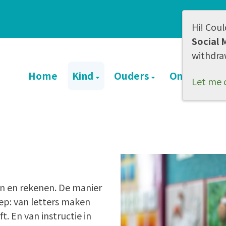
Hi! Coul
Social 
withdra
Home
Kind
Ouders
Onze schoo
Let me 
ven en rekenen. De manier
oep: van letters maken
ft. En van instructie in