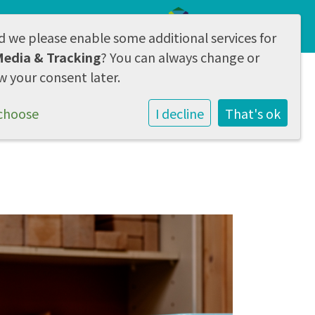
d we please enable some additional services for
AVG & Privacy
Media & Tracking
? You can always change or
w your consent later.
l
Contact & aanmelden
choose
I decline
That's ok