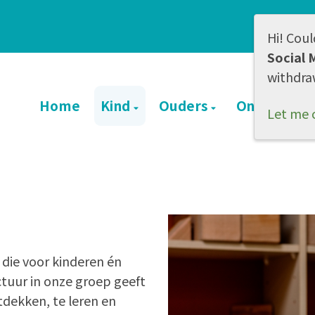
Hi! Coul
Social 
withdra
Home
Kind
Ouders
Onze schoo
Let me 
 die voor kinderen én
ctuur in onze groep geeft
tdekken, te leren en